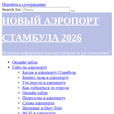
Перейти к содержанию
Search for:
НОВЫЙ АЭРОПОРТ
СТАМБУЛА 2026
Полезная информация для пассажиров на русском языке!
Онлайн табло
Гайд по аэропорту
Багаж в аэропорту Стамбула
Бизнес-залы в аэропорту
Где поесть в аэропорту
Как добраться до города
Онлайн табло
Пересадка в аэропорту
Схема аэропорта
Шоппинг и Duty Free
Wi-Fi в аэропорту